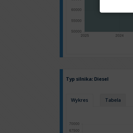
Typ silnika:
Diesel
Wykres
Tabela