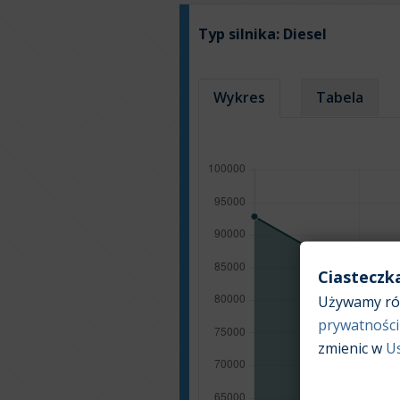
Typ silnika:
Diesel
Wykres
Tabela
Ciasteczk
Używamy róż
prywatności
zmienic w
U