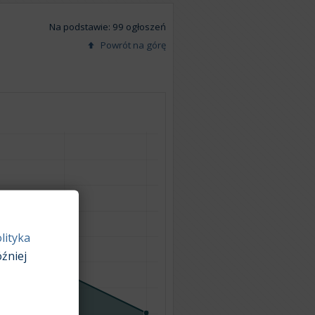
Na podstawie: 99 ogłoszeń
Powrót na górę
lityka
źniej