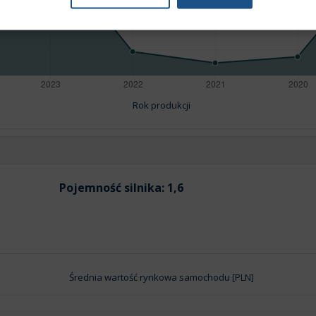
Rok produkcji
Pojemność silnika:
1,6
Średnia wartość rynkowa samochodu [PLN]