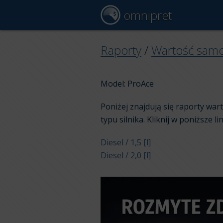
omnipret
Raporty
/
Wartość sam
Model: ProAce
Poniżej znajdują się raporty wa
typu silnika. Kliknij w poniższe li
Diesel / 1,5 [l]
Diesel / 2,0 [l]