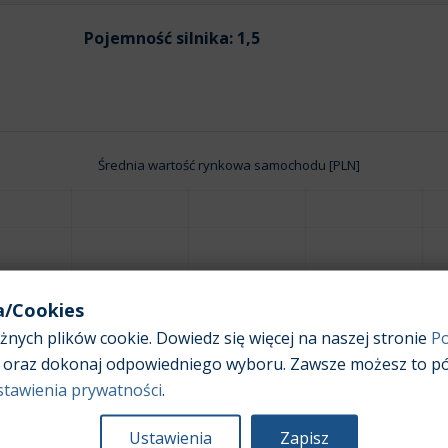
Pojemność silnika:
1,5
Średnia wartość rynkowa samochodu [PLN]
a/Cookies
nych plików cookie. Dowiedz się więcej na naszej stronie
Po
oraz dokonaj odpowiedniego wyboru. Zawsze możesz to pó
stawienia prywatności
.
Ustawienia
Zapisz