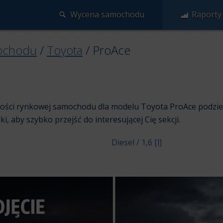
Wycena samochodu
Raporty
ochodu
/
Toyota
/
ProAce
rtości rynkowej samochodu dla modelu Toyota ProAce podzie
nki, aby szybko przejść do interesującej Cię sekcji.
Diesel / 1,6 [l]