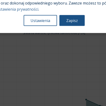
Pojemność silnika:
2,0
oraz dokonaj odpowiedniego wyboru. Zawsze możesz to pó
stawienia prywatności
.
Ustawienia
Zapisz
Średnia wartość rynkowa samochodu [PLN]