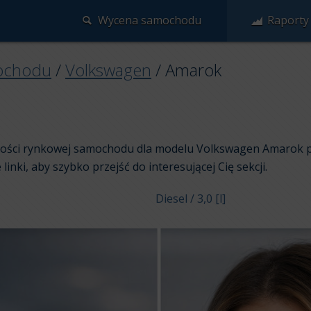
Wycena samochodu
Raporty
ochodu
/
Volkswagen
/
Amarok
artości rynkowej samochodu dla modelu Volkswagen Amarok p
 linki, aby szybko przejść do interesującej Cię sekcji.
Diesel / 3,0 [l]