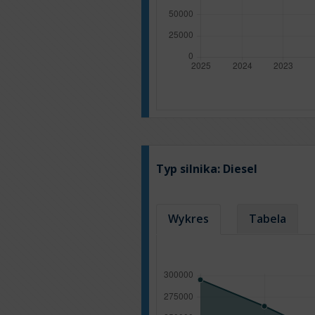
Typ silnika:
Diesel
Wykres
Tabela