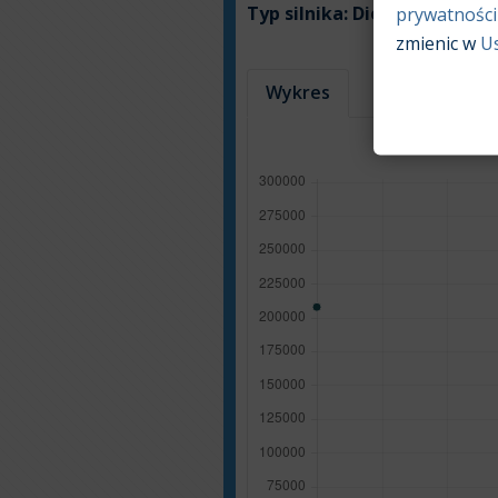
Typ silnika:
Diesel
prywatności
zmienic w
U
Wykres
Tabela