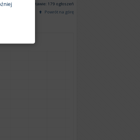
źniej
Na podstawie: 179 ogłoszeń
Powrót na górę