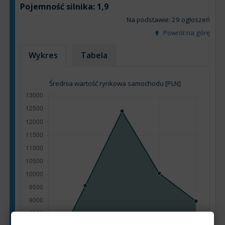
Pojemność silnika:
1,9
Na podstawie: 29 ogłoszeń
Powrót na górę
Wykres
Tabela
Średnia wartość rynkowa samochodu [PLN]