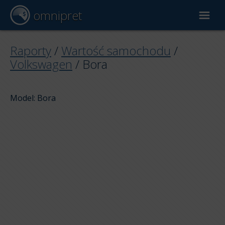
omnipret
Wycena samochodu
Raporty
/
Wartość samochodu
/
Volkswagen
/
Bora
Raporty
Model: Bora
Czynniki wyceny