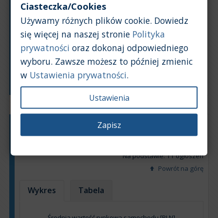
Ciasteczka/Cookies
Używamy różnych plików cookie. Dowiedz
się więcej na naszej stronie
Polityka
prywatności
oraz dokonaj odpowiedniego
wyboru. Zawsze możesz to później zmienic
w
Ustawienia prywatności
.
Rok produkcji
Ustawienia
Zapisz
Typ silnika:
Benzyna
Pojemność silnika:
2,0
Na podstawie: 11 ogłoszeń
Powrót na górę
Wykres
Tabela
Średnia wartość rynkowa samochodu [PLN]