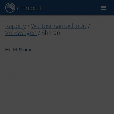
omnipret
Wycena samochodu
Raporty
/
Wartość samochodu
/
Volkswagen
/
Sharan
Raporty
Model: Sharan
Czynniki wyceny