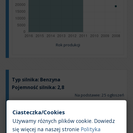
Rok produkcji
Typ silnika:
Benzyna
Pojemność silnika:
2,8
Na podstawie: 25 ogłoszeń
Powrót na górę
Ciasteczka/Cookies
Wykres
Tabela
Używamy różnych plików cookie. Dowiedz
się więcej na naszej stronie
Polityka
Średnia wartość rynkowa samochodu [PLN]