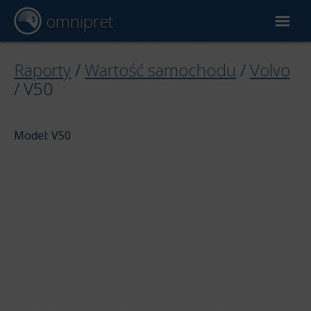
omnipret
Wycena samochodu
Raporty
/
Wartość samochodu
/
Volvo
/
V50
Raporty
Model: V50
Czynniki wyceny