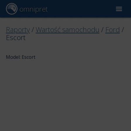
omnipret
Wycena samochodu
Raporty
/
Wartość samochodu
/
Ford
/
Escort
Raporty
Model: Escort
Czynniki wyceny