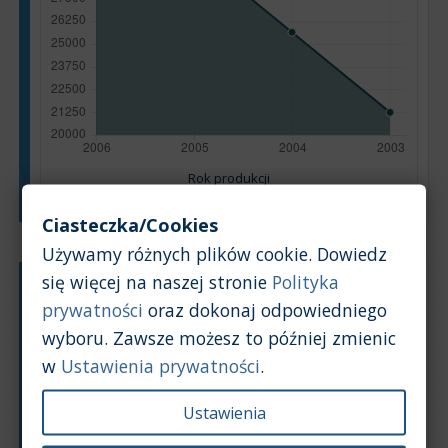
Rok produkcji
Ciasteczka/Cookies
Używamy różnych plików cookie. Dowiedz
się więcej na naszej stronie
Polityka
Typ silnika:
Benzyna
prywatności
oraz dokonaj odpowiedniego
Pojemność silnika:
4,8
wyboru. Zawsze możesz to później zmienic
Na podstawie: 137 ogłoszeń
w
Ustawienia prywatności
.
Powrót na górę
Ustawienia
Wykres
Tabela