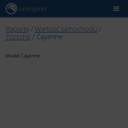
omnipret
Wycena samochodu
Raporty
/
Wartość samochodu
/
Porsche
/
Cayenne
Raporty
Model: Cayenne
Czynniki wyceny